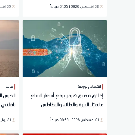
محادثات حول «هرمز»
موجة ال
03 اغسطس 2026 | 01:25 صباحاً
02 اغسطس 2026 | 05:45 مساءً
اقتصاد وبورصة
عالم
إغلاق مضيق هرمز يرفع أسعار السلع
الحرس ال
عالميًا.. البيرة والطلاء والبطاطس
ناقلتي 
والتغليف في مقدمة المتضررين
من مسار
01 اغسطس 2026 | 08:58 صباحاً
31 يوليو 2026 | 01:02 مساءً
وسط مخاوف من موجة تضخم جديدة