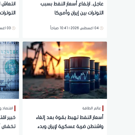
عاجل.. ارتفاع أسعار النفط بسبب
انتعاش ا
التوترات بين إيران وأمريكا
التوترات
04 اغسطس 2026 | 10:41 صباحاً
03 اغسطس 2026 | 06:29 مساءً
عالم الطاقة
اقتصاد و
أسعار النفط تهبط بقوة بعد إلغاء
خبير اقت
واشنطن ضربة عسكرية لإيران وبدء
تخفض أس