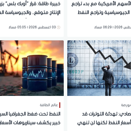
لأسهم الأمريكية مع بدء تراجع
خبيرة طاقة: قرار "أوبك بلس" بزي
 الجيوسياسية وتراجع النفط
الإنتاج متوقع.. والجيوسياسة ال
الأبرز في تحركات أسعار النفط
03 اغسطس 2026 | 05:05 مساءً
بورصة
عالم الطاقة
صادي: تهدئة التوترات قد
النفط تحت ضغط الجغرافيا السيا
عار النفط لكنها لن تنهي
خبير يكشف سيناريوهات الأسعار