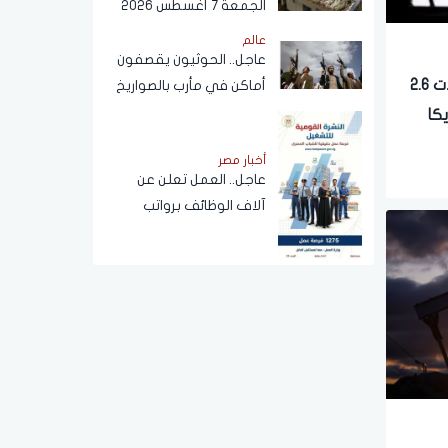
الجمعة 7 أغسطس 2026
عالم
عاجل.. الحوثيون يقصفون
«أرامكو»: السوق العالمية فقدت 2.6
أماكن في مأرب بالصواريخ
كا
أخبار مصر
عاجل.. العمل تعلن عن
آلاف الوظائف برواتب
ضخمة تصل إلى 30 ألفا