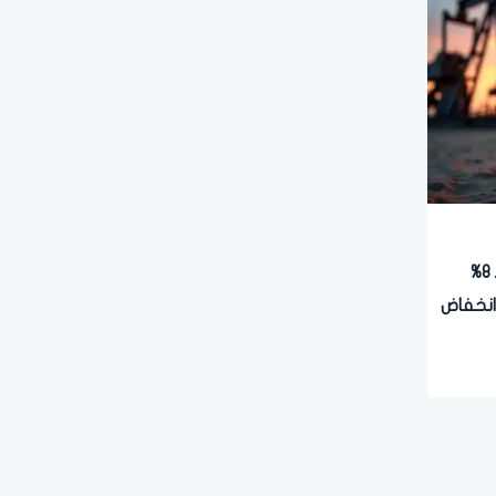
أسعار النفط تتراجع بعد قفزة بـ 8%
انخفاض