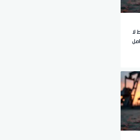
 لا
اصل