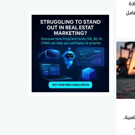
ادة
عامل
سية..