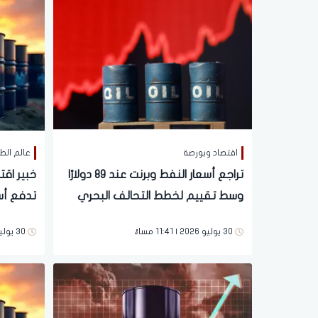
اقتصاد وبورصة
عالم الط
تراجع أسعار النفط وبرنت عند 89 دولارًا
خبير اقت
وسط تقييم لخطط التحالف البحري
تدفع أسع
بالبحر الأحمر
تستفيد 
30 يوليو 2026 | 11:41 مساءً
30 يوليو 2026 | 11:57 صباحاً
"خاص"