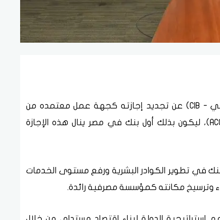
أعلن البنك التجاري الدولي – مصر (سي اي بي - CIB) عن تجديد إجازته كجهة عمل معتمده من
جمعية المحاسبين القانونيين المعتمدين (ACCA)، ليكون بذلك أول بنك في مصر ينال هذه الإجازة
للبنك في تطوير الكوادر البشرية ورفع مستوى الخدمات
اء وترسيخ مكانته كمؤسسة مصرفية رائدة.
عم استراتيجية الدولة لبناء اقتصاد مستدام، من خلال