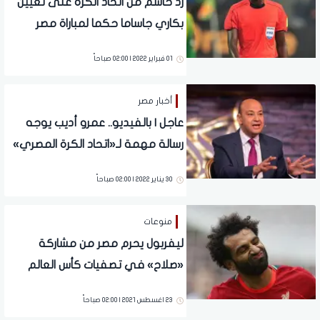
رد حاسم من اتحاد الكرة على تعيين
بكاري جاساما حكما لمباراة مصر
والكاميرون
01 فبراير 2022 | 02:00 صباحاً
أخبار مصر
عاجل | بالفيديو.. عمرو أديب يوجه
رسالة مهمة لـ«اتحاد الكرة المصري»
قبل مباراة والكاميرون
30 يناير 2022 | 02:00 صباحاً
منوعات
ليفربول يحرم مصر من مشاركة
«صلاح» في تصفيات كأس العالم
لهذا السبب
23 اغسطس 2021 | 02:00 صباحاً