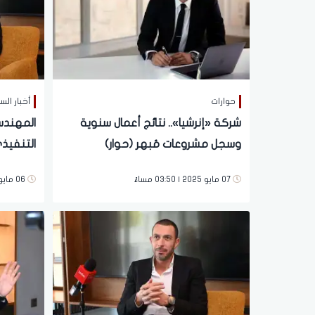
حوارات
أخبار ال
شركة «إنرشيا».. نتائج أعمال سنوية
المهندس
وسجل مشروعات مُبهر (حوار)
التنفيذ
العقارية
07 مايو 2025 | 03:50 مساءً
06 مايو 2025 | 02:04 مساءً
100% من مستهدفاتنا عام 2024