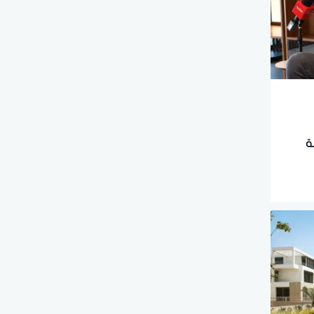
ة
ارية»: نستهدف خلال 2025 طرح
را»