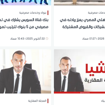
دمات مصرفية
بنوك وخدمات مصرفية
أهلي المصري يعزز ريادته في
بنك قناة السويس يشارك في ت
لشركات والقروض المشتركة
مصرفي من 5 بنوك لترتيب ت
بمحفظة تتجاوز 4.8 تريليون جنيه
إسلامي مشترك بـ 5.2 مليار 
22 أكتوبر 2025 | 10:43 مساءً
ت قوية في التمويل المستدام
لصالح مشروع جيفيرا برأس الح
يك
المجلة العقارية