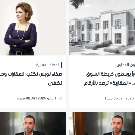
سوق العقاري
المجلة العقارية
وراً يرسمون خريطة السوق
صفاء لويس تكتب: العقارات وحده
. «العقارية» ترصد بالأرقام
تكفي
سوق وتوجهات كبار المطورين
11 مايو 2025 | 02:06 مساءً
تثمار العقاري