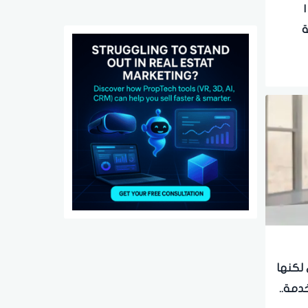
ة
ها
فة
 لكنها
خدمة..