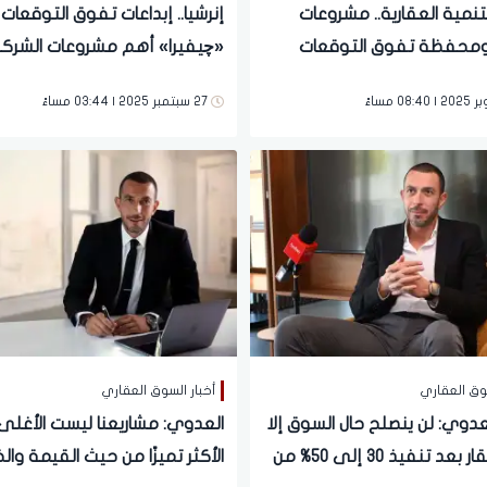
لتنمية العقارية.. مشروعات
إنرشيا.. إبداعات تفوق التوقعات |
محفظة تفوق التوقعات
«چيفيرا» أهم مشروعات الشرك
وينقسم إلى عدة مراحل كل من
27 سبتمبر 2025 | 03:44 مساءً
يتميز بتصميمات ووحدات مختل
سوق العقاري
أخبار السوق العقاري
عدوي: لن ينصلح حال السوق إلا
العدوي: مشاريعنا ليست الأغلى
ببيع العقار بعد تنفيذ 30 إلى 50% من
الأكثر تميزًا من حيث القيمة وال