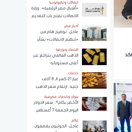
اتصالات وتكنولوجيا
«أشبال مصر الرقمية».. وزارة
الاتصالات تفتح باب التقديم
ببرنامج التعلم الذاتي
أخبار مصر
عاجل.. توضيح هام من
«تنظيم الاتصالات» بشأن
خطوط المحمول المسجلة
اقتصاد وبورصة
دون علم المواطنين
ؤكد
الذهب العالمي يتراجع عن
أعلى مستوياته
خدمات
عيار 21 كسر الـ 6 آلاف
جنيه.. ارتفاع سعر الذهب
اليوم الجمعة 7 أغسطس
بنوك وخدمات مصرفية
2026
الأخضر بكام؟.. سعر الدولار
اليوم الجمعة 7 أغسطس
2026 في البنوك
عالم
عاجل.. الحوثيون يقصفون