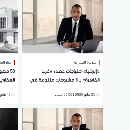
الجريدة العقارية
أخبار ال
«إنرشيا» احتياجات عملاء «غرب
50 مط
القاهرة» بـ 6 مشروعات متنوعة في
العقاري.
«زايد»
مؤشر ال
25 مايو 2025 | 09:06 مساءً
19 مايو 2025 | 05:59 مساءً
في الاس