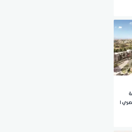
ة
صري |