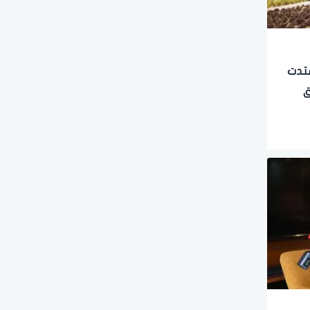
متدت
وق