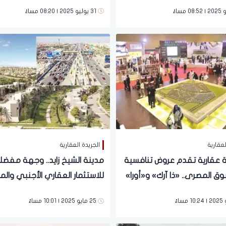
وعوائد عملائنا تصل للأضعاف
31 يوليو 2025 | 08:20 مساءً
لعقارية
الجريدة العقارية
كة عقارية تقدم عروض تنافسية
مدينة الشيخ زايد.. وجهة مفضل
ق المصرى.. «ذا آرك» و«أورا»
للاستثمار العقاري الأجنبي والم
» و«ليفينج يارد» و«وادي
حوار
25 مايو 2025 | 10:01 مساءً
لأقوى