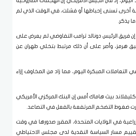
 اليوم، إذ قال الجيش الأمريكي إن الهجمات الصاروخية
مية أخرى تسنى إحباطها أو فشلت، ​في الوقت الذي لم
ا يذكر.
س إن فريق الرئيس دونالد ترامب التفاوضي لم يعرض على
ق هرمز، وأصر على أن ذلك مرتبط ​بتخلي طهران عن
ي التعاملات المبكرة اليوم، مما زاد من المخاوف إزاء
كليفلاند بيث هاماك أمس إن البنك المركزي الأمريكي
تمرت ضغوط التضخم المرتفعة بالفعل في التصاعد.
لزراعية في الولايات المتحدة، المقرر صدورها في ​وقت
لتقييم مسار السياسة النقدية لدى مجلس الاحتياطي