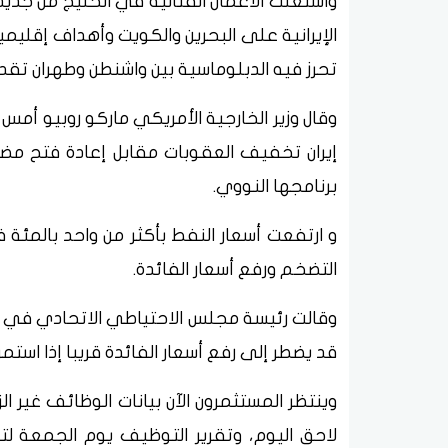
واشتعلت الأعمال القتالية في الخليج ​من جديد
⁠الإيرانية على البحرين والكويت وأهداف إقلي
تحرز فيه الدبلوماسية بين واشنطن وطهران تقدم
وقال ​وزير الخارجية الأمريكي ماركو روبيو أم
إيران تخفيف العقوبات مقابل إعادة فتح مضي
برنامجها النووي.
و ارتفعت أسعار النفط بأكثر من واحد ​بالمئة ف
التضخم ورفع أسعار الفائدة.
وقالت رئيسة ‌مجلس الاحتياطي ⁠الاتحادي في 
قد يضطر إلى رفع أسعار الفائدة قريبا إذا اس
وينتظر المستثمرون الآن بيانات الوظائف غير ا
لاحق اليوم، ​وتقرير التوظيف يوم ⁠الجمعة 