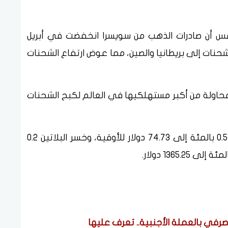
أمس أن صادرات الذهب من ​سويسرا انخفضت في أبريل
اطأت الشحنات إلى بريطانيا والصين، مما عوض ارتفاع الشحنات
اولة من أكبر مستهلكيها في ⁠العالم ​لكبح الشحنات
وانخفض سعر الفضة ​في المعاملات الفورية 0.5 بالمئة إلى 74.73 دولار للأوقية، وخسر البلاتين 0.2
مصرفي بالعملة الأجنبية.. تعرف عليها