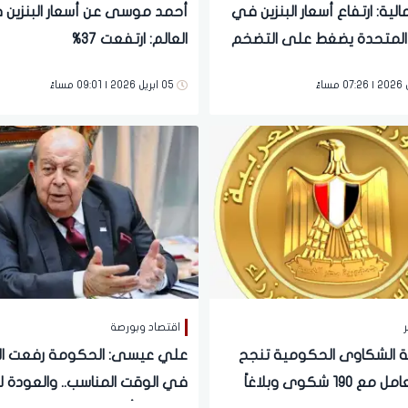
لية: ارتفاع أسعار البنزين في
أحمد موسى عن أسعار البنزين
ت المتحدة يضغط على التضخم
العالم: ارتفعت 37%
الاقتصادي
05 ابريل 2026 | 09:01 مساءً
ر
اقتصاد وبورصة
 الشكاوى الحكومية تنجح
علي عيسى: الحكومة رفعت ال
في التعامل مع 190 شكوى وبلاغاً
في الوقت المناسب.. والعودة لل