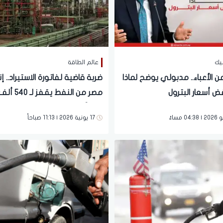
يك
عالم الطاقة
من الأعباء.. مدبولي يوضح لماذا
ضربة قاضية لفاتورة الاستيراد.. إن
ض أسعار البترول
مصر من النفط ي
يومياً وحوافز استثنائية لشركاء
17 يونية 2026 | 11:13 صباحاً
الاستكشاف