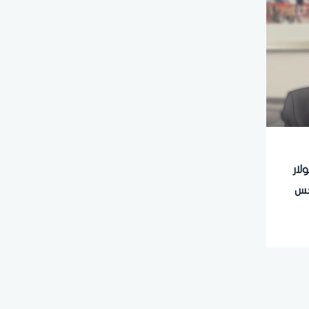
لار
هتحس