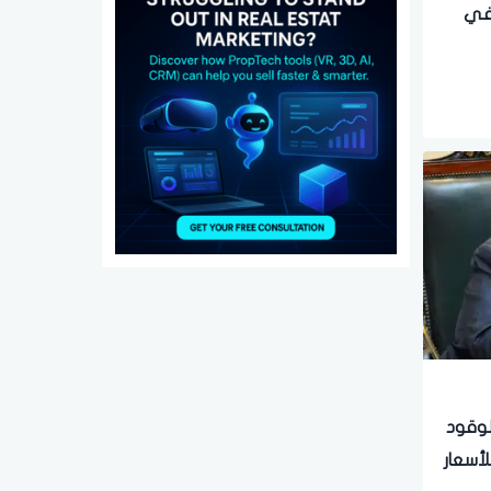
 في
وقود
أسعار