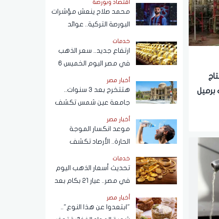
اقتصاد وبورصة
محمد صلاح ينعش مؤشرات
البورصة التركية.. عوائد
انتقال الفرعون المصري
خدمات
لـ"طرابزون" تتجاوز
ارتفاع جديد.. سعر الذهب
المستطيل الأخضر
في مصر اليوم الخميس 6
أغسطس 2026
تاج
أخبار مصر
هتتخرج بعد 3 سنوات..
قفز لـ 540 ألف برميل
جامعة عين شمس تكشف
حقيقة تعديل مدة الدراسة
أخبار مصر
بكلية تجارة
موعد انكسار الموجة
الحارة.. الأرصاد تكشف
تفاصيل طقس الأيام المقبلة
خدمات
تحديث أسعار الذهب اليوم
في مصر.. عيار 21 بكام بعد
التحركات الآخيرة؟
أخبار مصر
"ابتعدوا عن هذا النوع"..