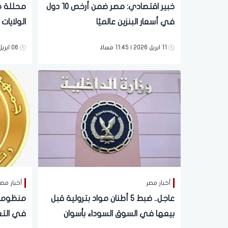
خبير اقتصادي: مصر ضمن أرخص 10 دول
محللة ما
في أسعار البنزين عالميًا
الولايا
والنمو 
11 ابريل 2026 | 11:45 مساءً
06 ابريل 2026 | 07:26 مساءً
أخبار مصر
أخبار مص
عاجل.. ضبط 5 أطنان مواد بترولية قبل
منظومة
بيعها في السوق السوداء بأسوان