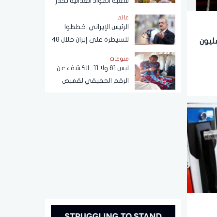
شعبة المواد الغذائية تحذر
من حلاوة المولد النبوي
عالم
الرئيس الإيراني: خططوا
للسيطرة على إيران خلال 48
ليون
ساعة كما حدث في سوريا
منوعات
ليس 61 ولا 11.. الكشف عن
الرقم الحقيقي لقميص
محمد صلاح في طرابزون
التركي