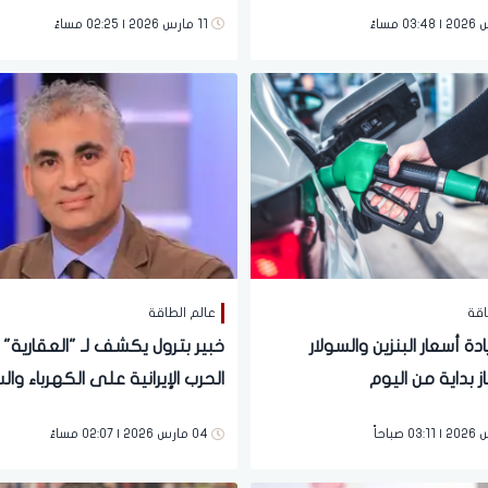
جراءات حاسمة لضبط تعريفة
القديمة أمر صعب
11 مارس 2026 | 02:25 مساءً
توفير المنتجات البترولية
ظات
اقة
عالم الطاقة
ادة أسعار البنزين والسولار
خبير بترول يكشف لـ "العقارية" تأ
از بداية من اليوم
الحرب الإيرانية على الكهرباء والس
والبنزين في مصر
04 مارس 2026 | 02:07 مساءً