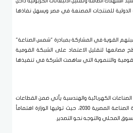
د استهلاك الطاقة وتقليل الانبعاثات الكربونية داخل
ة الدولية للمنتجات المصنعة في مصر ويسهل نفاذها
بتهم القوية في المشاركة بمبادرة "شمس الصناعة"
مصانعها لتقليل الاعتماد على الشبكة القومية
 القومية والتنموية التي ساهمت الشركة في تنفيذها
لصناعات الكهربائية والهندسية يأتي ضمن القطاعات
السبعة ذات الأولوية القصوى في استراتيجية الصناعة المصرية 2030، حيث توليها الوزارة اهتماماً
 السوق المحلي والتوجه نحو التصدير.