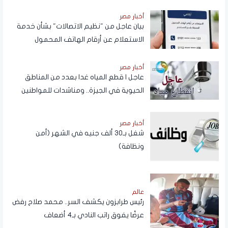
أخبار مصر
بيان عاجل من "نظيم الاتصالات" بشأن خدمة
الاستعلام عن أرقام الهاتف المحمول
المسجلة باسم المستخدم عبر تطبيق My
NTRA
أخبار مصر
عاجل | قطع المياه غدا بعدد من المناطق
الحيوية في الجيزة.. ومناشدات للمواطنين
بتدبير احتياجاتهم
أخبار مصر
شغل بـ30 ألف جنيه في الشهر (أمن
ونظافة)
عالم
رئيس طرابزون يكشف السر.. محمد صلاح رفض
عرضًا يفوق راتب النادي بـ4 أضعاف