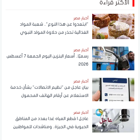
الأكثر قراءة
أخبار مصر
"ابتعدوا عن هذا النوع".. شعبة المواد
الغذائية تحذر من حلاوة المولد النبوي
أخبار مصر
رسميًا.. أسعار البنزين اليوم الجمعة 7 أغسطس
2026
أخبار مصر
بيان عاجل من "نظيم الاتصالات" بشأن خدمة
الاستعلام عن أرقام الهاتف المحمول
المسجلة باسم المستخدم عبر تطبيق My
NTRA
أخبار مصر
عاجل | قطع المياه غدا بعدد من المناطق
الحيوية في الجيزة.. ومناشدات للمواطنين
بتدبير احتياجاتهم