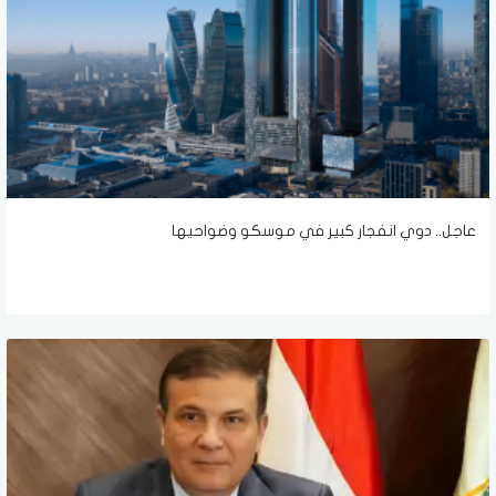
عاجل.. دوي انفجار كبير في موسكو وضواحيها