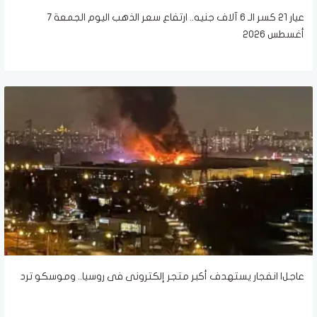
عيار 21 كسر الـ 6 آلاف جنيه.. ارتفاع سعر الذهب اليوم الجمعة 7
أغسطس 2026
عاجل| انفجار يستهدف أكبر متجر إلكترونى فى روسيا.. وموسكو ترد