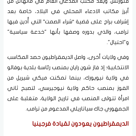
فلورنس. ويُعد مكتب المدعي العام في مانهاتن من
أبرز مكاتب الادعاء المحلي في البلاد، خاصة بعد
إشراف براج على قضية “شراء الصمت” التي أُدين فيها
ترامب، والذي بدوره وصفها بأنها "خدعة سياسية"
و"احتيال".
وفي ولايات أخرى، واصل الديمقراطيون حصد المكاسب
الانتخابية؛ إذ فاز شون رايان بمنصب رئاسة بلدية بوفالو
في ولاية نيويورك، بينما تمكنت ميكي شيريل من
الفوز بمنصب حاكم ولاية نيوجيرسي، لتصبح ثاني
امرأة تتولى المنصب في تاريخ الولاية، متغلبة على
الجمهوري جاك سياتاريلي المدعوم من ترامب.
الديمقراطيون يعودون لقيادة فرجينيا