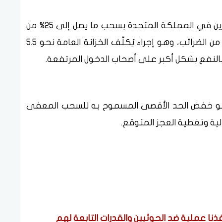
وفقًا للقوانين الحالية، يُسمح لمعظم المدخرين في المملكة المتحدة بسحب ما يصل إلى 25% من
مدخراتهم التقاعدية كمبلغ إجمالي معفى من الضرائب، وهو إجراء يُكلّف الخزانة العامة نحو 5.5
د بالنفع بشكل أكبر على أصحاب الدخول المرتفعة.
 نحو خفض الحد الأقصى المسموح به للسحب المعفى
الية وتغطية العجز المتوقع.
نا عملية ضد الحوثيين والقدرات التابعة لهم