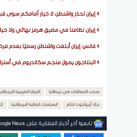
إيران تحذر واشنطن: لا خيار أمامكم سوى ق
إيران: نظامنا في مضيق هرمز نهائي ولا خي
فانس: إيران أبلغت واشنطن رسميًا بعدم ف
البنتاجون يمول منجم سكانديوم في أستراليا بـ400 مليون 
سحب المعاشات في بريطانيا
المزايا الضريبية البريطاني
بنك أربوثنوت لاثام
السياسات المالية البريطانية
ال
تابعوا آخر أخبار العقارية على Google News