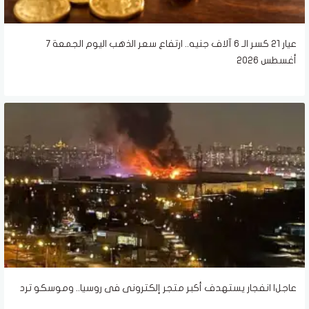
عيار 21 كسر الـ 6 آلاف جنيه.. ارتفاع سعر الذهب اليوم الجمعة 7
أغسطس 2026
عاجل| انفجار يستهدف أكبر متجر إلكترونى فى روسيا.. وموسكو ترد