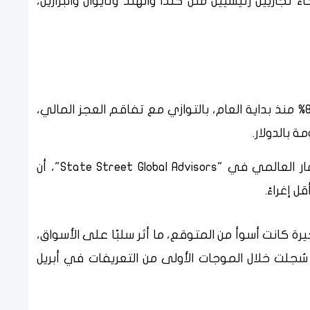
اريين رئيسيين مثل كندا والهند وتايوان والبرازيل،
دفع الانخفاض الحاد للدولار بنسبة تقترب من 8% منذ بداية العام، بالتوازي مع تفاقم العجز المالي،
 بالدولار.
واعتبرت لوري هاينل، كبيرة مسؤولي الاستثمار العالمي في "State Street Global Advisors"، أن
 إغراءً.
رة كانت أسوأ من المتوقع، ما أثر سلبًا على الأسواق،
سُجلت خلال الموجات الأولى من التعريفات في أبريل