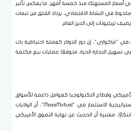
في أسعار المستهلك منذ خمسة أشهر، ما يعكس تأثير
لحوظ في النشاط الاقتصادي، يزداد القلق من تبعات
ضيف تريليونات إلى الدين العام.
 في "ماكواري"، إن دور الدولار كعملة احتياطية بات
في تسهيل التجارة الحرة، متوقعًا عمليات بيع مكثفة
 الأمريكي وقطاع التكنولوجيا كعوامل داعمة للأسواق
الأمريكية، وأكدت كيلي كوالسكي، رئيسة استراتيجية الاستثمار في "MassMutual"، أن الولايات
ابتكارًا، معتبرة أن الحديث عن نهاية التفوق الأمريكي