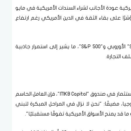
أميركية عودة الأجانب لشراء السندات الأمريكية في مايو
شرًا على بقاء الثقة في الدين الأمريكي رغم ارتفاع
كما تقلص الفارق بين أداء مؤشر "STOXX 600" الأوروبي و"S&P 500"، ما يشير إلى استمرار جاذبية
ف التجارة.
بحسب ريتشارد لايتبورن، نائب كبير مسؤولي الاستثمار في صندوق "MKB Capital"، فإن العامل الحاسم
يا، مضيفًا: "نحن لا نزال في المراحل المبكرة لتبني
ا قد يمنح الأسواق الأمريكية تفوقًا مستقبليًا".