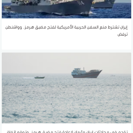
إيران تشترط منع السفن الحربية الأمريكية لفتح مضيق هرمز.. وواشنطن
ترفض
تقدم في محادثات إيران وعُمان لإعادة فتح مضيق هرمز.. وتوقع اتفاق