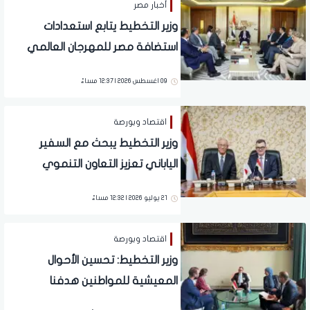
أخبار مصر
وزير التخطيط يتابع استعدادات
استضافة مصر للمهرجان العالمي
لريادة الأعمال في نوفمبر المقبل
09 اغسطس 2026 | 12:37 مساءً
اقتصاد وبورصة
وزير التخطيط يبحث مع السفير
الياباني تعزيز التعاون التنموي
وجهود الإصلاح الاقتصادي
21 يوليو 2026 | 12:32 مساءً
اقتصاد وبورصة
وزير التخطيط: تحسين الأحوال
المعيشية للمواطنين هدفنا
الرئيسي.. و"حياة كريمة" مشروع