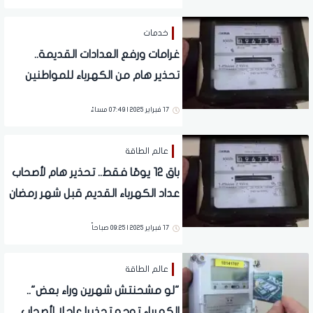
خدمات
غرامات ورفع العدادات القديمة..
تحذير هام من الكهرباء للمواطنين
17 فبراير 2025 | 07:49 مساءً
عالم الطاقة
باق 12 يومًا فقط.. تحذير هام لأصحاب
عداد الكهرباء القديم قبل شهر رمضان
رمضان | عقوبات مشددة
17 فبراير 2025 | 09:25 صباحاً
عالم الطاقة
"لو مشحنتش شهرين وراء بعض"..
الكهرباء توجه تحذيرا عاجلا لأصحاب