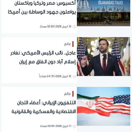
أكسيوس: مصر وتركيا وباكستان
يواصلون جهود الوساطة بين أمريكا
وإيران
13 ابريل 2026 | 02:28 مساءً
عالم
عاجل.. نائب الرئيس الأمريكي: نغادر
إسلام آباد دون اتفاق مع إيران
12 ابريل 2026 | 04:15 صباحاً
عالم
التلفزيون الإيراني: أعضاء اللجان
الاقتصادية والعسكرية والقانونية
يلتحقون بغرفة التفاوض في إسلام
11 ابريل 2026 | 03:35 مساءً
آباد