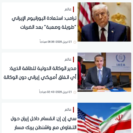
عالم
ترامب: استعادة اليورانيوم الإيراني
"طويلة وصعبة" بعد الضربات
الأمريكية
21 ابريل 2026 | 06:36 صباحاً
عالم
مدير الوكالة الدولية للطاقة الذرية:
أي اتفاق أمريكي إيراني دون الوكالة
الدولية "وهم" بلا قيمة
21 ابريل 2026 | 02:43 صباحاً
عالم
سي إن إن: انقسام داخل إيران حول
التفاوض مع واشنطن يربك مسار