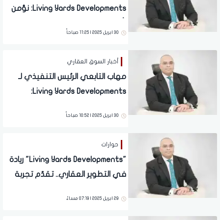
Living Yards Developments: نؤمن
بأن العقارات تجارب متكاملة للحياة
30 ابريل 2025 | 11:25 صباحاً
أخبار السوق العقاري
مهاب التابعي الرئيس التنفيذي لـ
Living Yards Developments:
نستهدف تحقيق مبيعات تعاقدية
30 ابريل 2025 | 10:52 صباحاً
بقيمة 40 مليار جنيه خلال 2025
حوارات
"Living Yards Developments" ريادة
في التطوير العقاري.. تقدّم تجربة
سكنية غير مسبوقة تجمع بين
29 ابريل 2025 | 07:19 مساءً
الفخامة والعصرية (حوار)