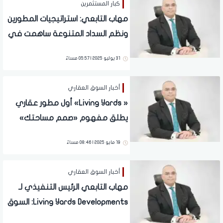
كبار المستثمرين
مهاب التابعي: استراتيجيات المطورين
ونظم السداد المتنوعة ساهمت في
انتعاش السوق مجددًا بعد هدوء
31 يوليو 2025 | 05:57 مساءً
وترقب بداية 2025
أخبار السوق العقاري
« Living Yards» أول مطور عقاري
يطلق مفهوم «صمم مساحتك»
تماشيًا مع احتياجات العملاء
19 مايو 2025 | 08:46 مساءً
أخبار السوق العقاري
مهاب التابعي الرئيس التنفيذي لـ
Living Yards Developments: السوق
العقاري المصري مرّ بحراك قوي خلال