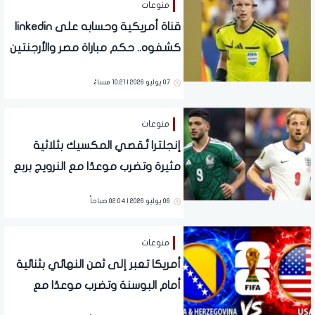
منوعات
قناة أمريكية وحسابه على linkedin
كشفوه.. حكم مباراة مصر والأرجنتين
يعمل في الاحتلال غير القانوني
07 يوليو 2026 | 10:21 مساءً
منوعات
إنجلترا تُقصي المكسيك بثلاثية
مثيرة وتضرب موعدًا مع النرويج بربع
النهائي
06 يوليو 2026 | 02:04 صباحاً
منوعات
أمريكا تعبر إلى ثمن النهائي بثنائية
أمام البوسنة وتضرب موعدًا مع
بلجيكا