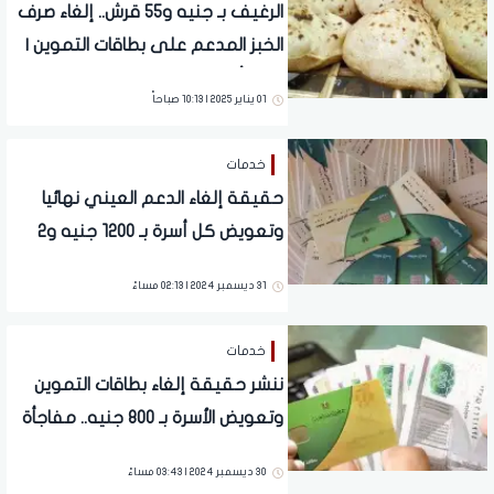
الرغيف بـ جنيه و55 قرش.. إلغاء صرف
الخبز المدعم على بطاقات التموين |
مفاجأة تنتظر الملايين بعد التحول
01 يناير 2025 | 10:13 صباحاً
للدعم النقدي
خدمات
حقيقة إلغاء الدعم العيني نهائيا
وتعويض كل أسرة بـ 1200 جنيه و2
كيلو لحمة.. مفاجآت مدوية
31 ديسمبر 2024 | 02:13 مساءً
للمواطنين (تفاصيل)
خدمات
ننشر حقيقة إلغاء بطاقات التموين
وتعويض الأسرة بـ 800 جنيه.. مفاجأة
حول مناقشات الدعم النقدي بمجلس
30 ديسمبر 2024 | 03:43 مساءً
النواب