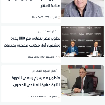
صناعة العقار
01 يناير 2025 | 04:15 مساءً
كبار المستثمرين
تطوير مصر تتعاون مع IWG لإدارة
وتشغيل أول مكاتب مجهزة بخدمات
متكاملة في مصر ضمن "كوفلو"
17 ديسمبر 2024 | 06:30 مساءً
في "بلومفيلدز" تحت علامة Regus
أخبار السوق العقاري
«تطوير مصر» راعٍ رسمي للدورة
الثانية عشرة للمنتدى الحضري
العالمي
06 نوفمبر 2024 | 12:49 مساءً