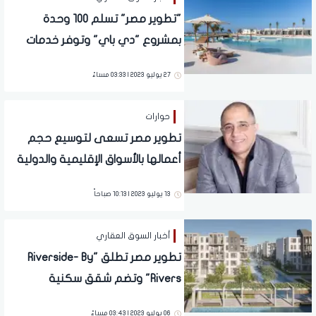
"تطوير مصر" تسلم 100 وحدة
بمشروع "دي باي" وتوفر خدمات
متكاملة للعملاء طوال موسم
27 يوليو 2023 | 03:33 مساءً
الصيف
حوارات
تطوير مصر تسعى لتوسيع حجم
أعمالها بالأسواق الإقليمية والدولية
الكبرى ونقل تجربتها الناجحة (حوار)
13 يوليو 2023 | 10:13 صباحاً
أخبار السوق العقاري
تطوير مصر تطلق "Riverside- By
Rivers" وتضم شقق سكنية
ودوبلكسات بمساحات متنوعة
06 يوليو 2023 | 03:43 مساءً