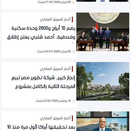
09 فبراير 2026 | 07:46 مساءً
أخبار السوق العقاري
يضم 10 أبراج و2600 وحدة سكنية
وفندقية.. أحمد شلبي يعلن إطلاق
"أبراج ومارينا المونت جلالة" كوجهة
09 فبراير 2026 | 04:54 مساءً
عالمية لسياحة اليخوت
أخبار السوق العقاري
إنجاز كبير.. شركة تطوير مصر تبيع
المرحلة الثانية بالكامل بمشروع
"سينز" في مستقبل سيتي
18 نوفمبر 2025 | 04:53 مساءً
أخبار السوق العقاري
بعد تحقيقها أرباحًا لأول مرة منذ 10