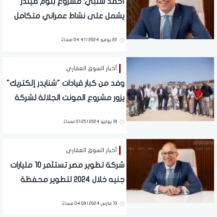
أحمد شلبي: مشروع بلوم فيلدز
يشمل على نشاط عمراني متكامل
على مساحة 325 فدان ومشروع
22 يوليو 2024 | 04:41 مساءً
تعليمي على 90 فدان
أخبار السوق العقاري
وفد من كبار قيادات "شنايدر إلكتريك"
يزور مشروع المونت الجلالة لشركة
تطوير مصر
18 يوليو 2024 | 01:25 مساءً
أخبار السوق العقاري
شركة تطوير مصر تستثمر 10 مليارات
جنيه خلال 2024 لتطوير محفظة
مشروعاتها وتسليم آلاف الوحدات
10 مارس 2024 | 04:09 مساءً
للعملاء