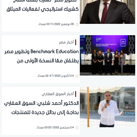
"تطوير مصر" تشارك بقمة المناخ
كشريك استراتيجي لفعاليات الميثاق
العالمي للأمم المتحدة
06 نوفمبر 2022 | 03:11 مساءً
أخبار مصر
Benchmark Education وتطوير مصر
يطلقان معًا النسخة الأولى من
مؤتمر التعليم الدولي القائم على
24 أكتوبر 2022 | 02:47 مساءً
التكنولوجيا والتصميم التعليمي
أخبار السوق العقاري
الدكتور أحمد شلبي: السوق العقاري
بحاجة إلى بدائل جديدة للمنتجات
المطروحة
24 سبتمبر 2022 | 03:05 مساءً