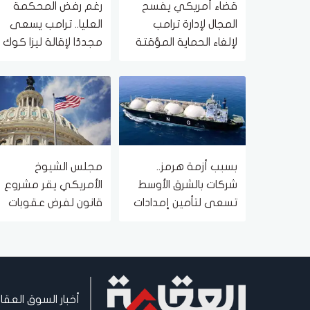
قضاء أمريكي يفسح
رغم رفض المحكمة
المجال لإدارة ترامب
العليا.. ترامب يسعى
لإلغاء الحماية المؤقتة
مجددًا لإقالة ليزا كوك
لمهاجري جنوب
من الاحتياطي الأمريكي
السودان وميانمار
بسبب أزمة هرمز..
مجلس الشيوخ
شركات بالشرق الأوسط
الأمريكي يقر مشروع
تسعى لتأمين إمدادات
قانون لفرض عقوبات
الغاز من كندا
شاملة على روسيا
أخبار السوق العقا