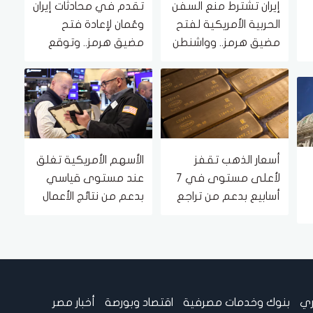
إيران تشترط منع السفن
تقدم في محادثات إيران
الحربية الأمريكية لفتح
وعُمان لإعادة فتح
مضيق هرمز.. وواشنطن
مضيق هرمز.. وتوقع
ة
ترفض
اتفاق قريب
أسعار الذهب تقفز
الأسهم الأمريكية تغلق
لأعلى مستوى في 7
عند مستوى قياسي
أسابيع بدعم من تراجع
بدعم من نتائج الأعمال
الوظائف الأمريكية
وتراجع توقعات رفع
الفائدة
ري
بنوك وخدمات مصرفية
اقتصاد وبورصة
أخبار مصر