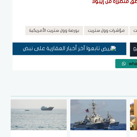
ق متضررة من إيبولا
ت
مؤشرات وول ستريت
بورصة وول ستريت الأمريكية
تابعوا آخر أخبار العقارية على نبض
wha