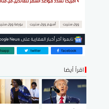
أمريكا تشدد قواعد السفر للعائدين من مناط
وول ستريت
أسهم وول ستريت
بورصة وول ستري
تابعوا آخر أخبار العقارية على Google News
tsapp
twitter
facebook
اقرأ أيضا