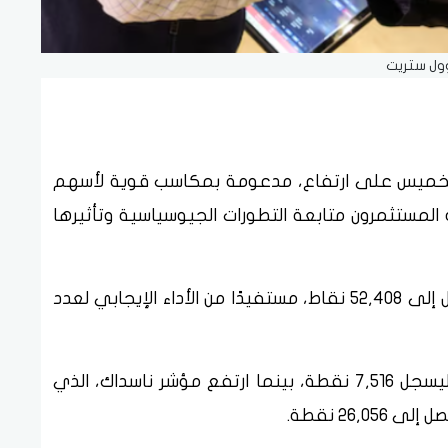
ول ستريت
 الخميس على ارتفاع، مدعومة بمكاسب قوية لأسهم
لمستثمرون متابعة التطورات الجيوسياسية وتأثيرها
وسجل مؤشر داو جونز ارتفاعًا بنسبة 0.1% ليصل إلى 52,408 نقاط، مستفيدًا من الأداء الإيجابي لعدد
كما صعد مؤشر إس آند بي 500 بنسبة 0.5% ليسجل 7,516 نقطة، بينما ارتفع مؤشر ناسداك، الذي