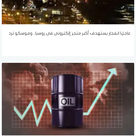
عاجل| انفجار يستهدف أكبر متجر إلكترونى فى روسيا.. وموسكو ترد