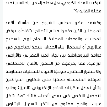
لتركيب العداد الكودي، هل هذا جزاء من أراد السير تحت
مظلة القانون؟".
​وكشف عضو مجلس الشيوخ عن مأساة آلاف
المواطنين الذين دفعوا مبالغ التصالح ليتفاجأوا برفض
المحليات والوحدات المحلية السماح لهم بتسطيح
منازلهم أو استكمال بناء الجدران، نتيجة لضياعهم في
دوامة البيروقراطية بين لجان الحيز العمراني والأراضي
الزراعية، مما يحرمهم من الشعور بالأمان الاجتماعي
والاستقرار السكني، موجهًا الاتهام للمحليات بممارسة
العرقلة المتعمدة؛ معقبًا على شكاوى المواطنين
بشأن تعطل ماكينات الدفع الإلكتروني (الفيزا) وطلب
التحصيل النقدي في بعض الأحياء، قائلًا: "هذا شغل
غريب.. والدرج مفتوح من الآخر لتسهيل الرشاوى