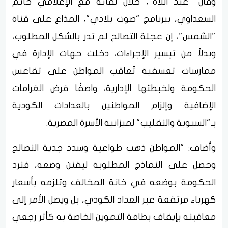
​وقال "عبد اللاه"، خلال لقائه مع الإعلامي حاتم
السعداوي، ببرنامج "صوت بلادي"، المذاع على قناة
"الشمس"، إن عجلة التصالح لم تدر بالشكل المطلوب،
وبدلاً من تيسير الإجراءات، دخلت جهات الإدارة في
ممارسات تعسفية تُعاقب المواطن على تقاعس
الحكومة ولخبطتها الإدارية، واصفًا فرض الغرامات
الإضافية وإلزام المواطنين بالعدادات الكودية
بـ"السبوبة والتقليب" لميزانية الأسرة المصرية.
​وأضاف: "المواطن ذهب طواعية وسدد جدية التصالح
وحصل على النماذج المطلوبة ليقنن وضعه، فترد
الحكومة بوضعه في خانة المخالف وتلزمه بأسعار
كهرباء مرتفعة عبر العداد الكودي، بل ويصل الأمر إلى
معاقبته بإيقاف بطاقة التموين الخاصة به كأثر رجعي