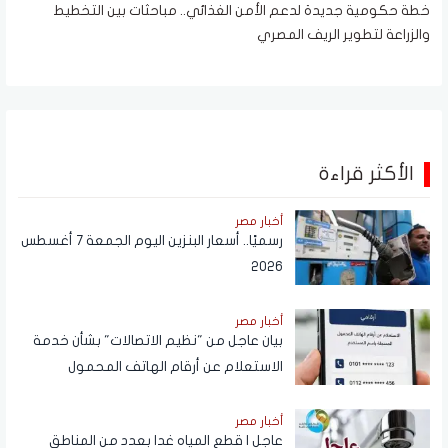
خطة حكومية جديدة لدعم الأمن الغذائي.. مباحثات بين التخطيط
والزراعة لتطوير الريف المصري
الأكثر قراءة
أخبار مصر
رسميًا.. أسعار البنزين اليوم الجمعة 7 أغسطس
2026
أخبار مصر
بيان عاجل من "نظيم الاتصالات" بشأن خدمة
الاستعلام عن أرقام الهاتف المحمول
المسجلة باسم المستخدم عبر تطبيق My
NTRA
أخبار مصر
عاجل | قطع المياه غدا بعدد من المناطق