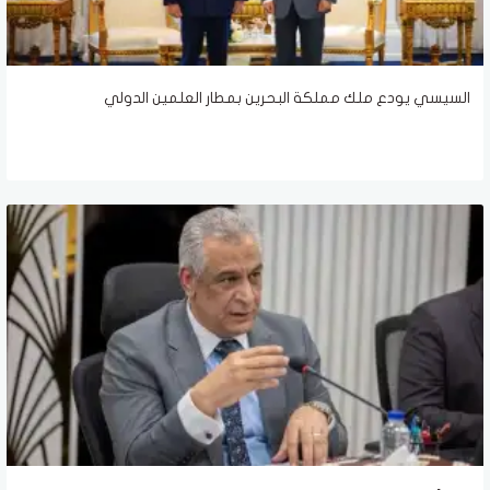
السيسي يودع ملك مملكة البحرين بمطار العلمين الدولي