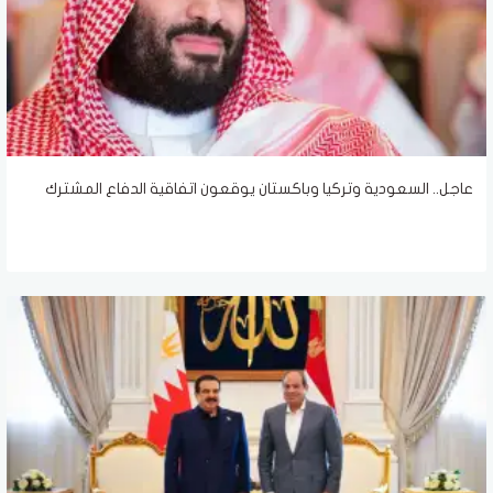
عاجل.. السعودية وتركيا وباكستان يوقعون اتفاقية الدفاع المشترك