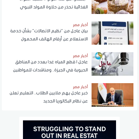
الغذائية تحذر من حلاوة المولد النبوي
أخبار مصر
بيان عاجل من "نظيم الاتصالات" بشأن خدمة
الاستعلام عن أرقام الهاتف المحمول
المسجلة باسم المستخدم عبر تطبيق My
NTRA
أخبار مصر
عاجل | قطع المياه غدا بعدد من المناطق
الحيوية في الجيزة.. ومناشدات للمواطنين
بتدبير احتياجاتهم
أخبار مصر
خبر عاجل يهم ملايين الطلاب.. التعليم تعلن
عن نظام البكالوريا الجديد