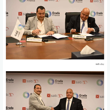
بنك saib