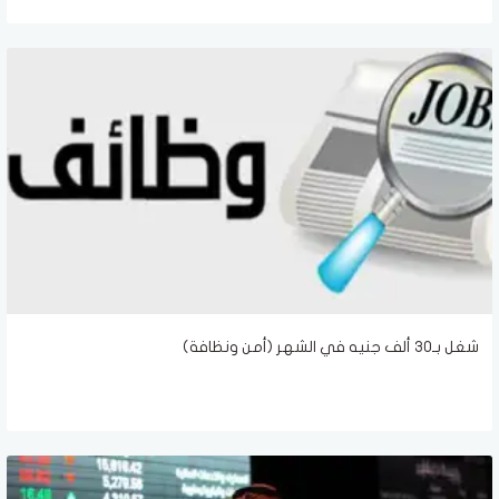
شغل بـ30 ألف جنيه في الشهر (أمن ونظافة)