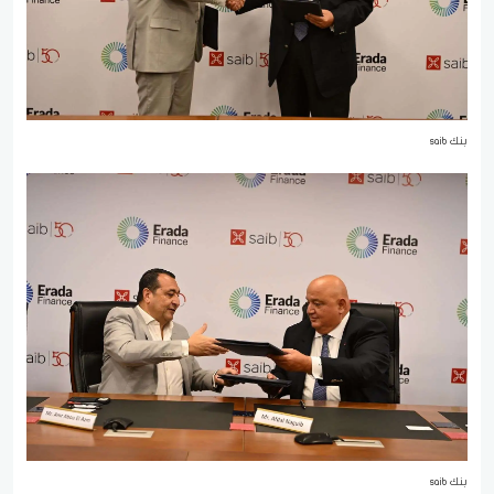
بنك saib
بنك saib