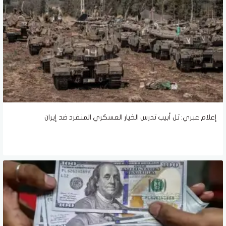
إعلام عبري: تل أبيب تدرس الخيار العسكري المنفرد ضد إيران