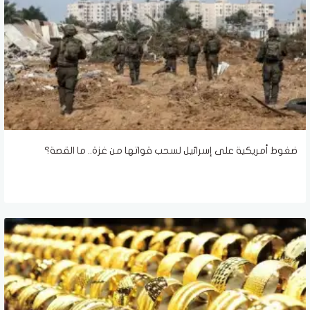
ضغوط أمريكية على إسرائيل لسحب قواتها من غزة.. ما القصة؟