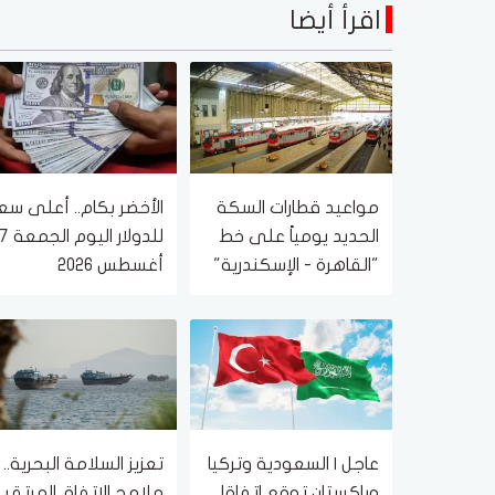
اقرأ أيضا
مواعيد قطارات السكة
الأخضر بكام.. أعلى سع
الحديد يومياً على خط
للدولار اليوم الجمعة
"القاهرة - الإسكندرية"
أغسطس 2026
والعكس
عاجل | السعودية وتركيا
تعزيز السلامة البحرية..
وباكستان توقع اتفاقا
ملامح الاتفاق المرتقب