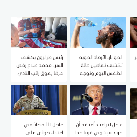
ر
الجو نار.. الأرصاد الجوية
رئيس طرابزون يكشف
 7
تكشف تفاصيل حالة
السر.. محمد صلاح رفض
الطقس اليوم وتوجه
عرضًا يفوق راتب النادي
تحذير هام للمواطنين
بـ4 أضعاف
عاجل | ترامب: أعتقد أن
عاجل | 11 مصاباً في
حرب سينتهي قريبا جدا
اعتداء حوثى على