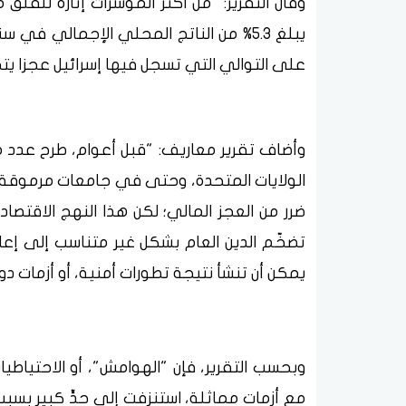
وقال التقرير: "من أكثر المؤشرات إثارة للقلق 
على التوالي التي تسجل فيها إسرائيل عجزا يتجاوز 5% من الناتج المحلي الإج
وأضاف تقرير معاريف: "قبل أعوام، طرح عدد م
الولايات المتحدة، وحتى في جامعات مرموقة، م
ضرر من العجز المالي؛ لكن هذا النهج الاقت
تضخّم الدين العام بشكل غير متناسب إلى إعا
يمكن أن تنشأ نتيجة تطورات أمنية، أو أزمات دول
وبحسب التقرير، فإن "الهوامش"، أو الاحتياطي
مع أزمات مماثلة، استنزفت إلى حدٍّ كبير بسب