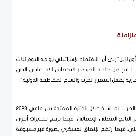
تزامنة
لاين" إلى أن "الاقتصاد الإسرائيلي يواجه اليوم ثلاث
الناتج عن كلفة الحرب، والانكماش الاقتصادي الذي
مارية بفعل استمرار الحرب واتساع المقاطعة الدولية".
ويقول التقرير: بالنسبة لإسرائيل، بلغت كلفة الحرب المباشرة خلال الفترة الممتدة بين عامي 2023
نحو 57 مليار دولار، أي ما يعادل 8.6% من الناتج المحلي الإجمالي، فيما ترفع تقديرات أخرى
صاد الإسرائيلي. فيما ارتفع الإنفاق العسكري بصورة غير مسبوقة