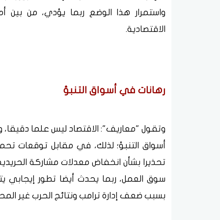
واستمرار هذا الوضع ربما يؤدي، من بين أمور 
الاقتصادية.
رهانات في أسواق التنبؤ
وتقول "معاريف": الاقتصاد ليس علما دقيقا، و
أسواق التنبؤ؛ لذلك، في مقابل توقعات تحمل
تحذيرا بشأن انخفاض معدلات مشاركة الحريديم 
سوق العمل، ربما يحدث أيضا تطور إيجابي 
بسبب ضعف إدارة ترامب ونتائج الحرب غير المح