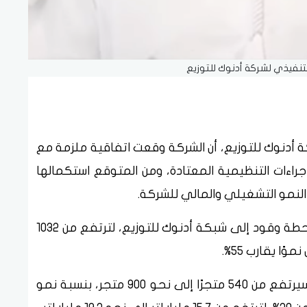
التنفيذي لشركة أدنوك للتوزيع
ة أدنوك للتوزيع، أن الشركة وقعت اتفاقية ملزمة مع
راءات التنظيمية المعتادة، ومن المتوقع استكمالها
وقال اللمكي إن الصفقة ستضيف نحو 580 محطة وقود إلى شبكة أدنوك للتوزيع، لترتفع من 1032
وأضاف أن عدد متاجر التجزئة التابعة للشركة سيرتفع من 540 متجرًا إلى نحو 900 متجر، بنسبة نمو