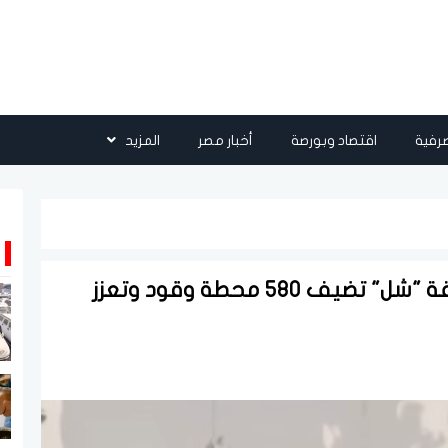
رفية
اقتصاد وبورصة
أخبار مصر
المزيد
الرئيس التنفيذي لأدنوك للتوزيع: صفقة "شل" تضيف 580 محطة وقود وتعزز