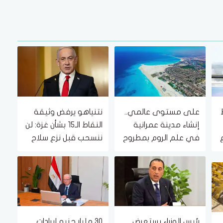
على مستوى عالمي..
نتنياهو يرفض وثيقة
إنشاء مدينة عمرانية
النقاط الـ15 بشأن غزة: لن
في علم الروم بمطروح
ننسحب قبل نزع سلاح
(تفاصيل)
حماس
رئيس الوزراء يستعرض
30 مليار جنيه إيرادات