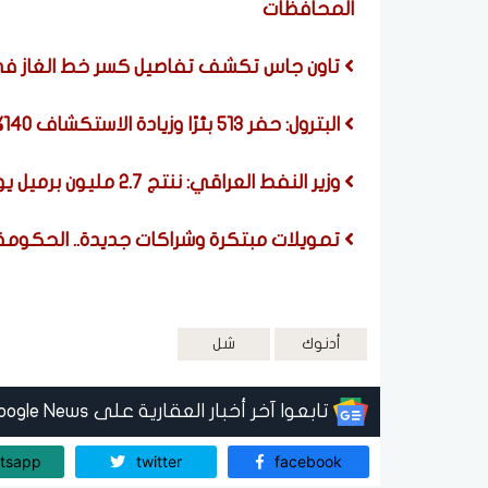
المحافظات
تاون جاس تكشف تفاصيل كسر خط الغاز في
البترول: حفر 513 بئرًا وزيادة الاستكشاف 140% لتوفير احتياطيات جديدة
وزير النفط العراقي: ننتج 2.7 مليون برميل يوميًا والتصدير يتراوح بين 1.5 و1.7 مليون
تمويلات مبتكرة وشراكات جديدة.. الحكومة 
أدنوك
شل
تابعوا آخر أخبار العقارية على Google News
tsapp
twitter
facebook