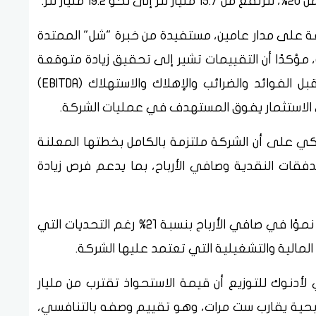
 على مدار عامين، مستفيدة من خبرة "شل" الممتدة
أفريقية، مؤكدًا أن التقييمات تشير إلى تحقيق زيادة متوقعة
في ربحية السهم بنحو 6%، وارتفاع الأرباح قبل الفوائد والضرائب والإهلاك والاستهلاك (EBITDA)
مكي على أن الشركة ملتزمة بالكامل بخطتها المعلنة
تعزز التدفقات النقدية وصافي الأرباح، بما يدعم فرص زيادة
وأشار إلى أن نتائج الربع الأول من العام أظهرت نموًا في صافي الأرباح بنسبة 21% رغم التحديات التي
الية والتشغيلية التي تعتمد عليها الشركة.
أدنوك للتوزيع أن قيمة الاستحواذ تقترب من مليار
 ربحية يقارب ست مرات، وهو تقييم وصفه بالتنافسي،