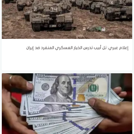
إعلام عبري: تل أبيب تدرس الخيار العسكري المنفرد ضد إيران