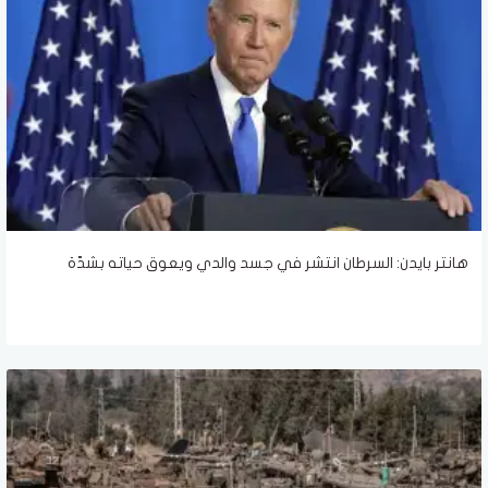
هانتر بايدن: السرطان انتشر في جسد والدي ويعوق حياته بشدّة