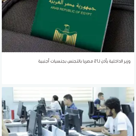
وزير الداخلية يأذن لـ21 مصريا بالتجنس بجنسيات أجنبية