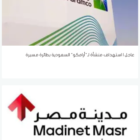
عاجل | استهداف منشأة لـ"أرامكو" السعودية بطائرة مسيرة