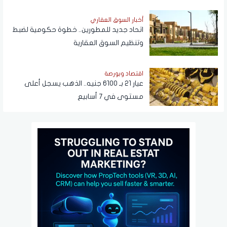
أخبار السوق العقاري
اتحاد جديد للمطورين.. خطوة حكومية لضبط
وتنظيم السوق العقارية
اقتصاد وبورصة
عيار 21 بـ 6100 جنيه.. الذهب يسجل أعلى
مستوى في 7 أسابيع