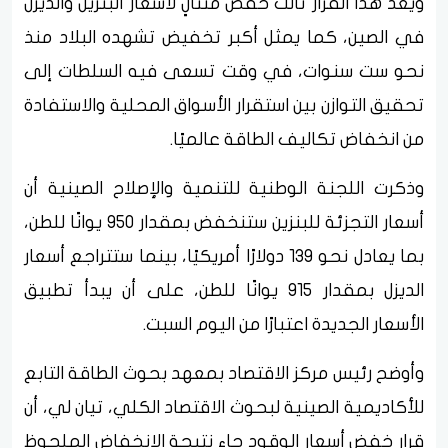
ويعد هذا القرار ثالث خفض متتالٍ لأسعار البنزين والديزل
في الصين، كما يمثل أكبر تخفيض تشهده البلاد منذ
نحو ست سنوات، في وقت تسعى فيه السلطات إلى
تحقيق التوازن بين استقرار الأسواق المحلية والاستفادة
من انخفاض تكاليف الطاقة عالميًا.
وذكرت اللجنة الوطنية للتنمية والإصلاح الصينية أن
أسعار التجزئة للبنزين ستنخفض بمقدار 950 يوانًا للطن،
بما يعادل نحو 139 دولارًا أمريكيًا، بينما ستتراجع أسعار
الديزل بمقدار 915 يوانًا للطن، على أن يبدأ تطبيق
الأسعار الجديدة اعتبارًا من اليوم السبت.
وأوضح رئيس مركز الاقتصاد بمعهد بحوث الطاقة التابع
للأكاديمية الصينية لبحوث الاقتصاد الكلي، تيان لي، أن
قرار خفض أسعار الوقود جاء نتيجة الانخفاض الملحوظ