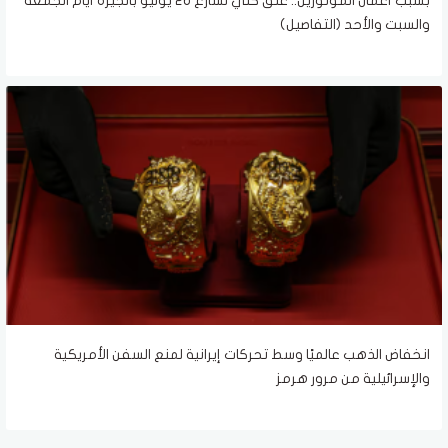
بسبب أعمال المونوريل.. غلق كلي لشارع 26 يوليو بالجيزة أيام الجمعة
والسبت والأحد (التفاصيل)
انخفاض الذهب عالميًا وسط تحركات إيرانية لمنع السفن الأمريكية
والإسرائيلية من مرور هرمز