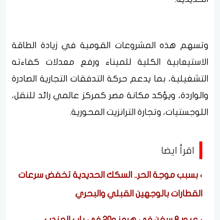
وتسهم هذه المشروعات القومية في زيادة الطاقة
الاستيعابية الكلية للميناء ورفع معدلات كفاءته
التشغيلية، بما يدعم حركة التدفقات التجارية الصادرة
والواردة، ويؤكد مكانة مصر كمركز عالمي رائد للنقل،
اللوجستيات، وتجارة الترانزيت المحورية.
اقرأ ايضا
بسبب موجة الحر.. السكك الحديدية تخفض سرعات
القطارات بالوجهين القبلي والبحري
عبور 8 سفن في هرمز و20 في باب المندب..