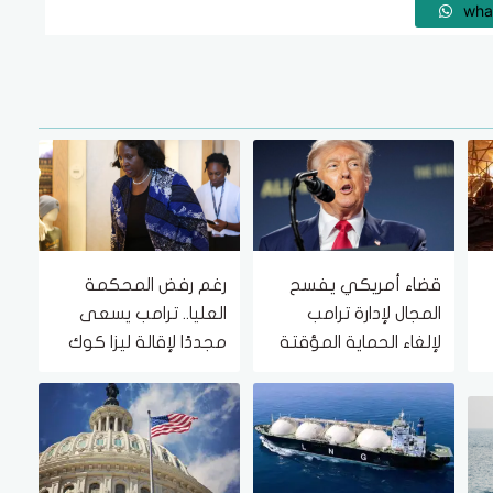
wha
قضاء أمريكي يفسح
رغم رفض المحكمة
المجال لإدارة ترامب
العليا.. ترامب يسعى
لإلغاء الحماية المؤقتة
مجددًا لإقالة ليزا كوك
لمهاجري جنوب
من الاحتياطي الأمريكية
السودان وميانمار