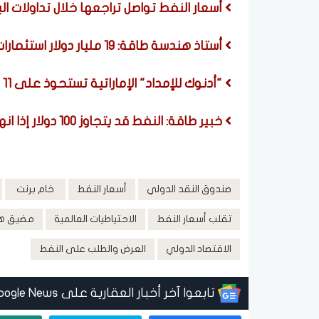
أسعار النفط تواصل تراجعها خلال تداولات اليوم الجمع
أستاذ هندسة طاقة: 19 مليار دولار استثمارات جديدة لدعم إنتاج البترول والغاز في مصر
"أدنوك للإمداد" الإماراتية تستحوذ على 11 ناقلة بقيمة 4.8 مليار درهم
خبير طاقة: النفط قد يتجاوز 100 دولار إذا انهارت مفاوضات إيران وأمريكا
صندوق النقد الدولي
أسعار النفط
خام برنت
تقلب أسعار النفط
الاحتياطيات العالمية
مضيق ه
الاقتصاد الدولي
العرض والطلب على النفط
تابعوا آخر أخبار العقارية على Google News