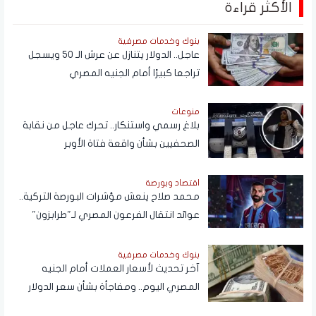
الأكثر قراءة
بنوك وخدمات مصرفية
عاجل.. الدولار يتنازل عن عرش الـ 50 ويسجل
تراجعا كبيرًا أمام الجنيه المصري
منوعات
بلاغ رسمي واستنكار.. تحرك عاجل من نقابة
الصحفيين بشأن واقعة فتاة الأوبر
اقتصاد وبورصة
محمد صلاح ينعش مؤشرات البورصة التركية..
عوائد انتقال الفرعون المصري لـ"طرابزون"
تتجاوز المستطيل الأخضر
بنوك وخدمات مصرفية
آخر تحديث لأسعار العملات أمام الجنيه
المصري اليوم.. ومفاجأة بشأن سعر الدولار
قريبًا