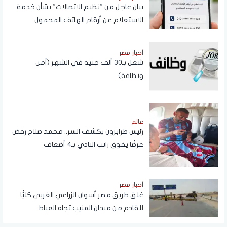
بيان عاجل من "نظيم الاتصالات" بشأن خدمة
الاستعلام عن أرقام الهاتف المحمول
المسجلة باسم المستخدم عبر تطبيق My
NTRA
أخبار مصر
شغل بـ30 ألف جنيه في الشهر (أمن
ونظافة)
عالم
رئيس طرابزون يكشف السر.. محمد صلاح رفض
عرضًا يفوق راتب النادي بـ4 أضعاف
أخبار مصر
غلق طريق مصر أسوان الزراعي الغربي كليًّا
للقادم من ميدان المنيب تجاه العياط