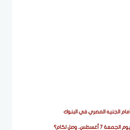
غسطس.. وصل لكام؟