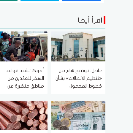
اقرأ أيضا
عاجل.. توضيح هام من
أمريكا تشدد قواعد
«تنظيم الاتصالات» بشأن
السفر للعائدين من
خطوط المحمول
مناطق متضررة من
المسجلة دون علم
إيبولا
المواطنين