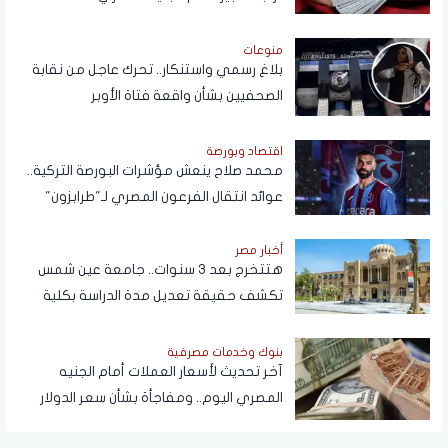
منوعات
بلاغ رسمي واستنكار.. تحرك عاجل من نقابة
الصحفيين بشأن واقعة فتاة الأوبر
اقتصاد وبورصة
محمد صلاح ينعش مؤشرات البورصة التركية..
عوائد انتقال الفرعون المصري لـ"طرابزون"
تتجاوز المستطيل الأخضر
أخبار مصر
هتتخرج بعد 3 سنوات.. جامعة عين شمس
تكشف حقيقة تعديل مدة الدراسة بكلية
تجارة
بنوك وخدمات مصرفية
آخر تحديث لأسعار العملات أمام الجنيه
المصري اليوم.. ومفاجأة بشأن سعر الدولار
قريبًا