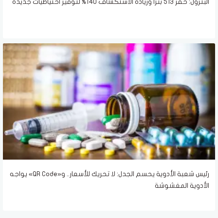
البترول: حفر 513 بئرًا وزيادة الاستكشاف 140% لتوفير احتياطيات جديدة
رئيس شعبة الأدوية يحسم الجدل: لا تحريك للأسعار.. و«QR Code» يواجه
الأدوية المغشوشة