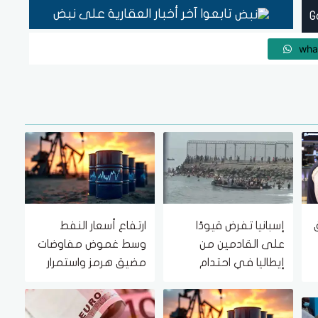
تابعوا آخر أخبار العقارية على نبض
wha
إسبانيا تفرض قيودًا
ارتفاع أسعار النفط
على القادمين من
وسط غموض مفاوضات
إيطاليا في احتدام
مضيق هرمز واستمرار
لخلاف حول الهجرة
التوترات