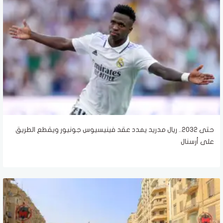
حتى 2032.. ريال مدريد يمدد عقد فينيسيوس جونيور ويقطع الطريق
على أرسنال