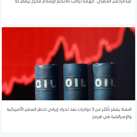
عبدالرحمن المصري.. اتهمه ترامب بالانحياز للإسلام فخرج يرقص له
النفط يقفز بأكثر من 3 دولارات بعد تحرك إيراني لحظر السفن الأمريكية
والإسرائيلية في هرمز