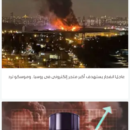
عاجل| انفجار يستهدف أكبر متجر إلكترونى فى روسيا.. وموسكو ترد