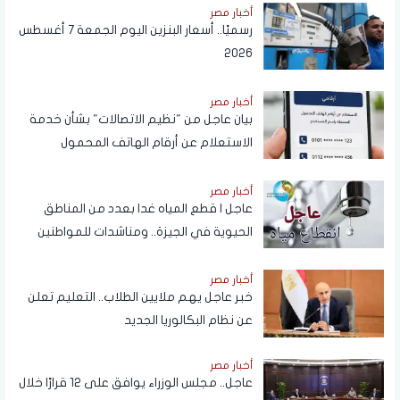
أخبار مصر
رسميًا.. أسعار البنزين اليوم الجمعة 7 أغسطس
2026
أخبار مصر
بيان عاجل من "نظيم الاتصالات" بشأن خدمة
الاستعلام عن أرقام الهاتف المحمول
المسجلة باسم المستخدم عبر تطبيق My
NTRA
أخبار مصر
عاجل | قطع المياه غدا بعدد من المناطق
الحيوية في الجيزة.. ومناشدات للمواطنين
بتدبير احتياجاتهم
أخبار مصر
خبر عاجل يهم ملايين الطلاب.. التعليم تعلن
عن نظام البكالوريا الجديد
أخبار مصر
عاجل.. مجلس الوزراء يوافق على 12 قرارًا خلال