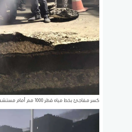
كسر مفاجئ بخط مياه قطر 1000 مم أمام مستشفى أم المصريين