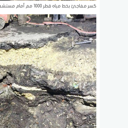
كسر مفاجئ بخط مياه قطر 1000 مم أمام مستشفى أم المصريين