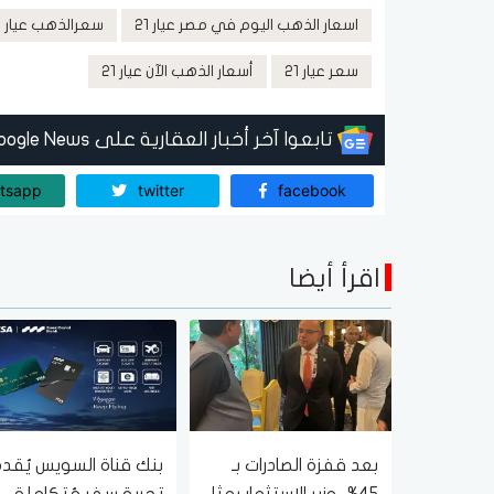
اسعار الذهب اليوم في مصر عيار 21
سعرالذهب عيار 21،سعر الذهب عيار 18
سعر عيار 21
أسعار الذهب الآن عيار 21
تابعوا آخر أخبار العقارية على Google News
tsapp
twitter
facebook
اقرأ أيضا
بعد قفزة الصادرات بـ
بنك قناة السويس يُقد
45%.. وزير الاستثمار يمثل
تجربة سفر مُتكاملة