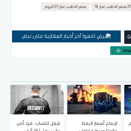
سعر الذهب عيار 21 اليوم
تابعوا آخر أخبار العقارية على نبض
wha
م
ارتفاع أسعار النفط
شغل للشباب.. فرد أمن
عالميًا وسط مخاوف
براتب يصل لـ13 ألف