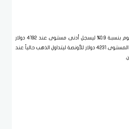
سجل سعر أونصة الذهب العالمي انخفاض اليوم بنسبة 0.9% ليسجل أدنى مستوى عند 4192 دولار
للأونصة وذلك بعد أن افتتح تداولات اليوم عند المستوى 4231 دولار للأونصة ليتداول الذهب حالياً عند