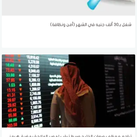
شغل بـ30 ألف جنيه في الشهر (أمن ونظافة)
تراجع معظم بورصات الخليج وسط ترقب لمصير الملاحة بمضيق هرمز