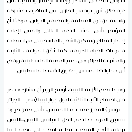
الدولي للتعافي المبكر وإعادة الإعمار والتنمية في
غزة خلال شهر نوفمبر الجاري في القاهرة، بمشاركة
واسعة من دول المنطقة والمجتمع الدولي، مؤكدًا أن
المؤتمر يأتي لحشد الدعم المالي والفني لإعادة
إعمار القطاع وتمكين الشعب الفلسطيني من استعادة
مقومات الحياة الكريمة. كما ثمّن المواقف الثابتة
والمشرفة للجزائر في دعم القضية الفلسطينية ورفض
أي محاولات للمساس بحقوق الشعب الفلسطيني.
وفيما يخص الأزمة الليبية، أوضح الوزير أن مشاركة مصر
في اجتماع الآلية الثلاثية لدول جوار ليبيا (مصر – الجزائر
– تونس) المقرر عقده غدًا الخميس، تأتي ضمن جهود
تنسيق المواقف لدعم الحل السياسي الليبي–الليبي
برعاية الأمم المتحدة، بما يحافظ على وحدة ليبيا