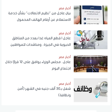
أخبار مصر
بيان عاجل من "نظيم الاتصالات" بشأن خدمة
الاستعلام عن أرقام الهاتف المحمول
المسجلة باسم المستخدم عبر تطبيق My
NTRA
أخبار مصر
عاجل | قطع المياه غدا بعدد من المناطق
الحيوية في الجيزة.. ومناشدات للمواطنين
بتدبير احتياجاتهم
أخبار مصر
عاجل.. مجلس الوزراء يوافق على 12 قرارًا خلال
اجتماع اليوم
أخبار مصر
شغل بـ30 ألف جنيه في الشهر (أمن
ونظافة)