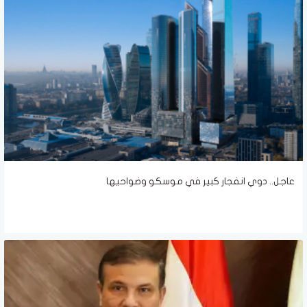
عاجل.. دوي انفجار كبير في موسكو وضواحيها