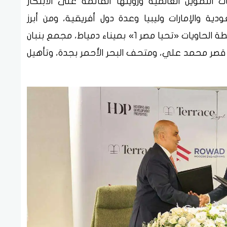
لتمويل العالمية ورؤيتها القائمة على الابتكار
ية والإمارات وليبيا وعدة دول أفريقية، ومن أبرز
إنجازاتها: محطة رابغ للطاقة (السعودية)، محطة الحاويات «تحيا مصر 1» بميناء دمياط، مجمع بنبان
 قصر محمد علي، ومتحف البحر الأحمر بجدة، وتأهيل