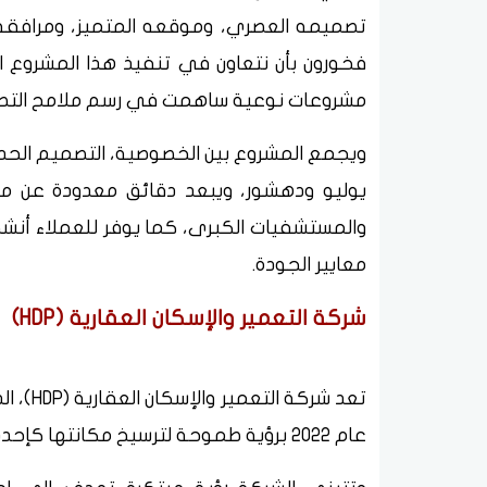
تصميمه العصري، وموقعه المتميز، ومرافقه ا
مشروعات نوعية ساهمت في رسم ملامح التطو
يوليو ودهشور، ويبعد دقائق معدودة عن معال
والمستشفيات الكبرى، كما يوفر للعملاء أنش
معايير الجودة.
شركة التعمير والإسكان العقارية (HDP)
تعد شرك
عام 2022 برؤية طموحة لترسيخ مكانتها كإحدى الشركات الرائدة في السوق العقاري المصري.