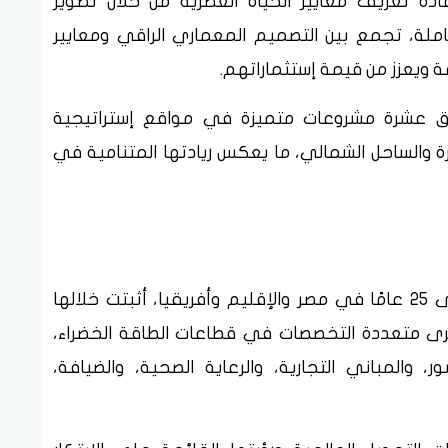
دة تعريف معايير الحياة العصرية من خلال تطوير
ملة، تجمع بين التصميم المعماري الراقي ومعايير
ة ويعزز من قيمة إستثماراتهم.
ق عشرة مشروعات متميزة في مواقع إستراتيجية
والساحل الشمالي، ما يعكس ريادتها المتنامية في
تتمتع «رواد الهندسة الحديثة بخبرة تزيد على 25 عامًا في مصر والإقليم وأفريقيا، أثبتت خلالها
ى متعددة التخصصات في قطاعات الطاقة الخضراء،
ر، والمباني التجارية، والرعاية الصحية، والضيافة،