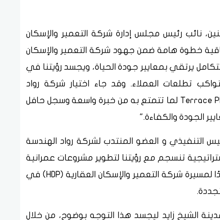
ن، نائب رئيس مجلس إدارة شركة التعمير والإسكان
ع هذه الإتفاقية خطوة هامة ضمن جهود شركة التعمير والإسكان
وإداري متكامل يرتقي بمعايير جودة الحياة، ويجسد رؤيتنا في
كب تطلعات العملاء. وقد جاء اختيار شركة رواد
الهندسة الحديثة لتنفيذ مشروع Terrace Plaza – Clinics لما تتمتع به من خبرة واسعة وسجل حافل
ير الجودة والكفاءة."
س التنفيذي و العضو المنتدب لشركة رواد الهندسة
ستراتيجية تنسجم مع رؤيتنا لتطوير مشروعات عمرانية
متكاملة تتميز بالجودة والإبتكار، وتمثل إمتدادًا لمسيرة شركة التعمير والإسكان العقارية (HDP) في
جددة.
شروع " Terrace Plaza – Clinics" بمدينة الشيخ زايد ليجسد هذا التوجه بوضوح، من خلال