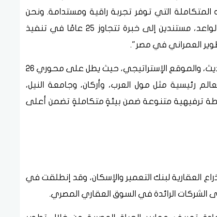
لمتكاملة التي توفر تجربة راقية ومستدامة. ونحن
فخورون بأن نتعاون في تنفيذ هذا المشروع الواعد، مستندين إلى خبرة تتجاوز 25 عامًا في تنفيذ
ير العمراني في مصر".
ويجمع المشروع بين الخصوصية، التصميم الحديث، والموقع الإستراتيجي، حيث يطل على محوري 26
م رئيسية مثل مول العرب، وأركان، وجامعة النيل،
طة ترفيهية متنوعة ضمن بيئةٍ متكاملةٍ تضمن أعلى
ة التعمير والإسكان العقارية (HDP)، الذراع العقارية لبنك التعمير والإسكان، وقد إنطلقت في