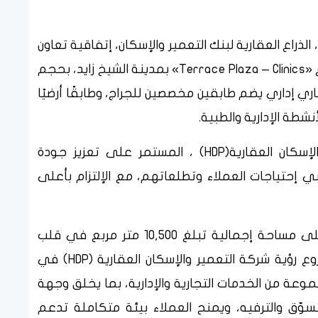
ت شركة التعمير والإسكان العقارية (HDP) ، الذراع العقارية لبنك التعمير والإسكان، إتفاقية تعاون
مع شركة رواد الهندسة الحديثة لتنفيذ مشروع «Terrace Plaza – Clinics» بمدينة الشيخ زايد، بحجم
هو مشروع تجاري إداري يضم طابقين مخصصين للجراج، وطابقًا أرضيًا
نشطة الإدارية والطبية.
ويأتي ذلك في إطار حرص شركة التعمير والإسكان العقارية(HDP) ، المستمر على تعزيز جودة
ي إحتياجات العملاء وتطلعاتهم، مع الإلتزام بأعلى
ويمتد مشروع «Terrace Plaza – Clinics» على مساحة إجمالية تبلغ 10,500 متر مربع في قلب
مدينة الشيخ زايد غرب القاهرة. ويجسّد المشروع رؤية شركة التعمير والإسكان العقارية (HDP) في
عة من الخدمات التجارية والإدارية، بما يخلق وجهة
وّق والترفيه، ويمنح العملاء بيئة متكاملة تدعم